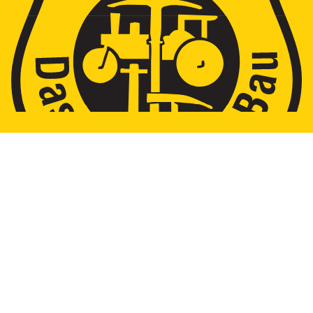
Firma
Küchler Straßen- u. Tiefbau GmbH
Ratinger Straße 27a
42579 Heiligenhaus
Kontakt
Tel.02056-3433