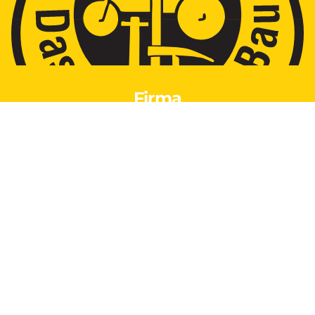
Firma
Küchler Straßen- u. Tiefbau GmbH
Ratinger Straße 27a
42579 Heiligenhaus
Kontakt
Tel.02056-3433
Fax.02056-1088
Mobil. 0177-3433002